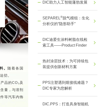
DIC助力人工智能蓬勃发展
®
SEPAREL
脱气模组：生化
分析仪的“隐形助手”
DIC迪爱生涂料树脂在线检
索工具——Product Finder
热封涂层技术：为可持续包
装提供创新材料方案
料。
随着各国
此迫切。
产品的CO₂及
PPS注塑遇到熔接线难题？
DIC专家为您解析
固含量，与溶剂
饰件等汽车内饰
DIC.PPS：打造具身智能机