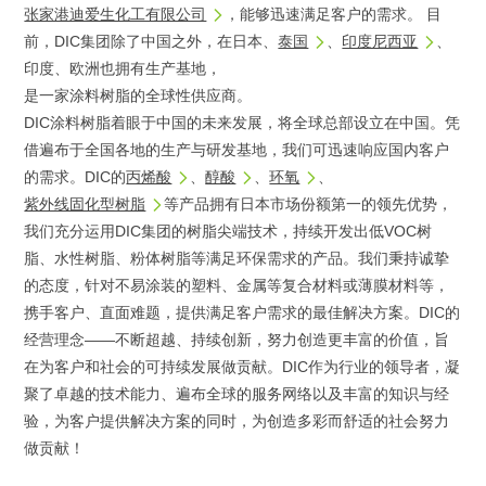
张家港迪爱生化工有限公司
，能够迅速满足客户的需求。 目
前，DIC集团除了中国之外，在日本、
泰国
、
印度尼西亚
、
印度、欧洲也拥有生产基地，
是一家涂料树脂的全球性供应商。
DIC涂料树脂着眼于中国的未来发展，将全球总部设立在中国。凭
借遍布于全国各地的生产与研发基地，我们可迅速响应国内客户
的需求。DIC的
丙烯酸
、
醇酸
、
环氧
、
紫外线固化型树脂
等产品拥有日本市场份额第一的领先优势，
我们充分运用DIC集团的树脂尖端技术，持续开发出低VOC树
脂、水性树脂、粉体树脂等满足环保需求的产品。我们秉持诚挚
的态度，针对不易涂装的塑料、金属等复合材料或薄膜材料等，
携手客户、直面难题，提供满足客户需求的最佳解决方案。DIC的
经营理念——不断超越、持续创新，努力创造更丰富的价值，旨
在为客户和社会的可持续发展做贡献。DIC作为行业的领导者，凝
聚了卓越的技术能力、遍布全球的服务网络以及丰富的知识与经
验，为客户提供解决方案的同时，为创造多彩而舒适的社会努力
做贡献！