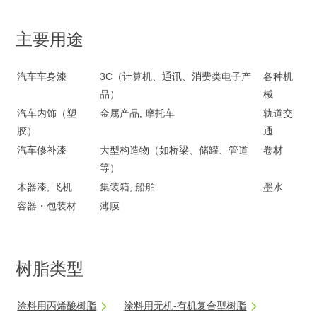
主要用途
汽车车身漆
3C（计算机、通讯、消费类电子产
各种机
品）
械
汽车内饰（塑
金属产品, 摩托车
轨道交
胶）
通
汽车修补漆
大型构造物（如桥梁、储罐、管道
卷材
等）
木器漆, 飞机
集装箱, 船舶
墨水
容器・包装材
薄膜
树脂类型
涂料用丙烯酸树脂
涂料用无机-有机复合型树脂