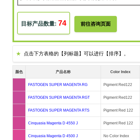
74
前往咨询页面
点击下方表格的【列标题】可以进行【排序】。
颜色
产品名称
Color Index
FASTOGEN SUPER MAGENTA RG
Pigment Red122
FASTOGEN SUPER MAGENTA RGT
Pigment Red122
FASTOGEN SUPER MAGENTA RTS
Pigment Red 122
Cinquasia Magenta D 4550 J
Pigment Red 122
Cinquasia Magenta D 4500 J
No Color Index