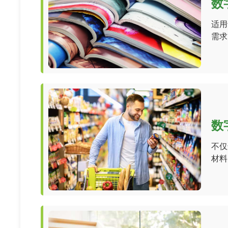
数
适用
需求
数
不仅
材料