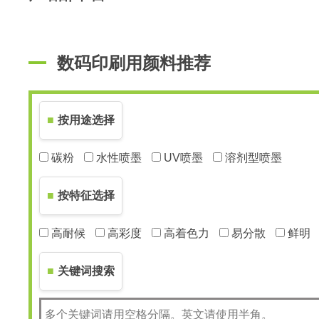
数码印刷用颜料推荐
按用途选择
碳粉
水性喷墨
UV喷墨
溶剂型喷墨
按特征选择
高耐候
高彩度
高着色力
易分散
鲜明
关键词搜索