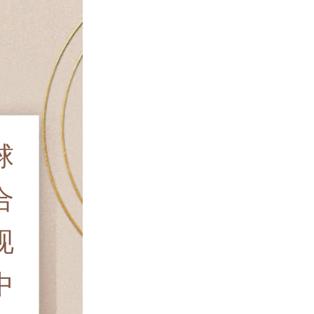
球
合
现
中