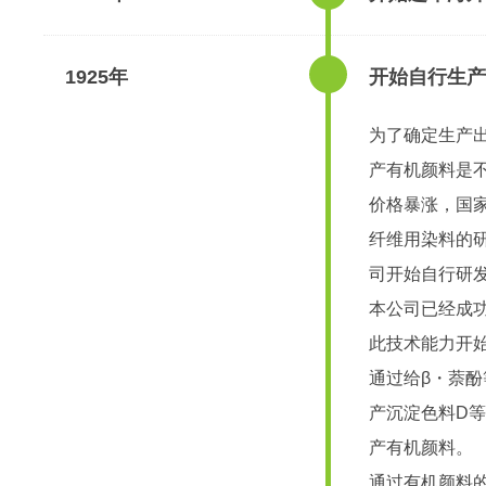
1925年
开始自行生产
为了确定生产
产有机颜料是
价格暴涨，国
纤维用染料的
司开始自行研
本公司已经成
此技术能力开
通过给β・萘
产沉淀色料D等
产有机颜料。
通过有机颜料