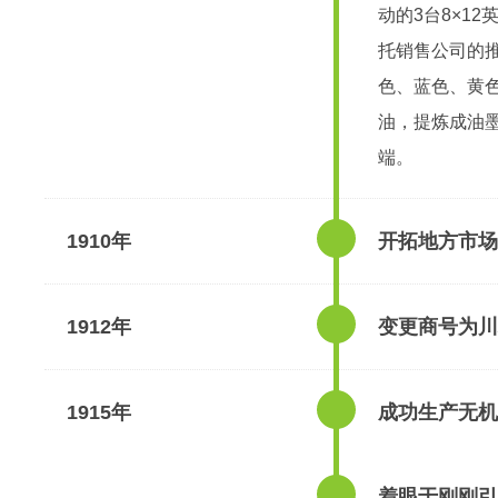
动的3台8×1
托销售公司的
色、蓝色、黄
油，提炼成油
端。
1910年
开拓地方市场
1912年
变更商号为川
1915年
成功生产无机
着眼于刚刚引