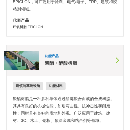
EPICLON，可广泛用于涂料、电气/电子、FRP、建筑和胶
粘剂领域。
代表产品
环氧树脂 EPICLON
功能产品
聚酯・醇酸树脂
建筑与基础设施
功能材料
聚酯树脂是一种多种单体通过酯键聚合而成的合成树脂。
其具有良好的机械性能，如耐弯曲性、抗冲击性和耐磨
性；同时具有良好的质地和外观。广泛应用于建筑、建
材、3C、木工、钢板、预涂金属和粘合剂等领域。