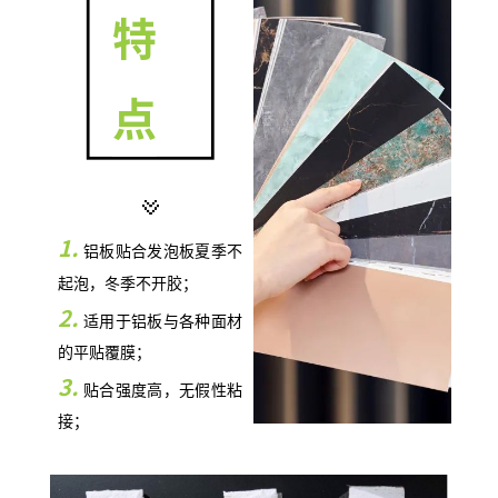
特
点
1.
铝板贴合发泡板夏季不
起泡，冬季不开胶；
2.
适用于铝板与各种面材
的平贴覆膜；
3.
贴合强度高，无假性粘
接；