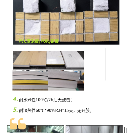
PVC发泡板/PUR/铝板
4.
耐水煮性100℃/2h后无鼓包；
5.
耐湿热性60℃*90%R.H*15天，无开胶。