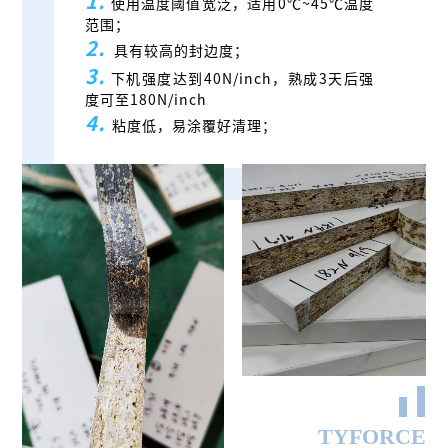
1.
使用温度阈值宽泛，适用0℃~45℃温度
范围；
2.
具有较高的封边度；
3.
下机强度达到40N/inch，熟成3天后强
度可至180N/inch
4.
粘度低，易涂覆好清理；
TYFORCE