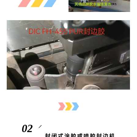
其他品牌胶水偏淡黄色
0
2
封闭式涂胶或喷胶封边机