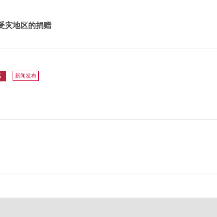
震受灾地区的捐赠
新闻发布
系