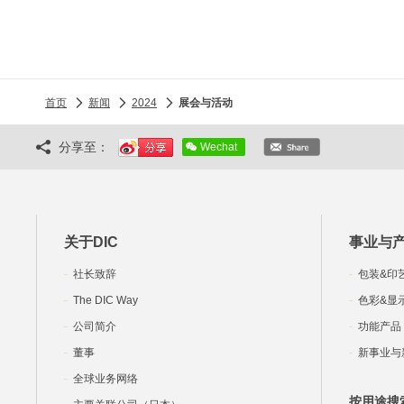
首页
新闻
2024
展会与活动
分享至：
Wechat
关于DIC
事业与
社长致辞
包装&印
The DIC Way
色彩&显
公司简介
功能产品
董事
新事业与
全球业务网络
按用途搜