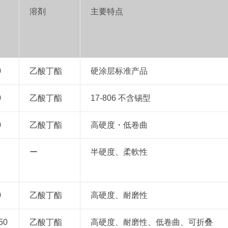
溶剤
主要特点
0
乙酸丁酯
硬涂层标准产品
0
乙酸丁酯
17-806 不含锡型
0
乙酸丁酯
高硬度・低卷曲
ー
半硬度、柔軟性
0
乙酸丁酯
高硬度、耐磨性
50
乙酸丁酯
高硬度、耐磨性、低卷曲、可折叠