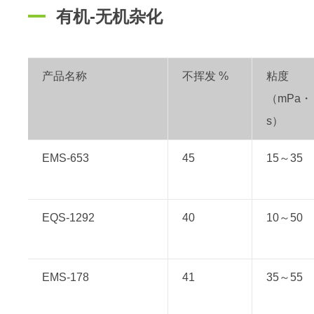
有机-无机杂化
产品名称
不挥发 %
粘度
（mPa・
s）
EMS-653
45
15～35
EQS-1292
40
10～50
EMS-178
41
35～55