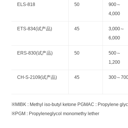
ELS-818
50
900～
4,000
ETS-834(试产品)
45
3,000～
6,000
ERS-830(试产品)
50
500～
1,200
CH-S-2109(试产品)
45
300～70
※MIBK : Methyl iso-butyl ketone PGMAC : Propylene glyc
※PGM : Propyleneglycol monomethy lether