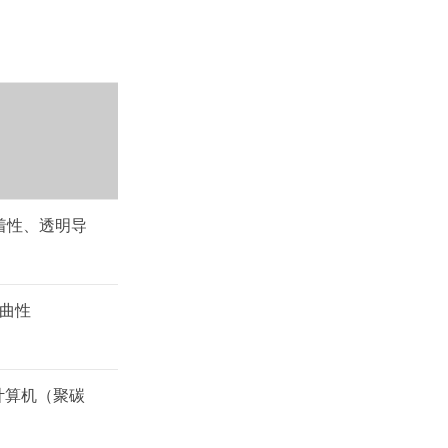
属付着性、透明导
弯曲性
、计算机（聚碳