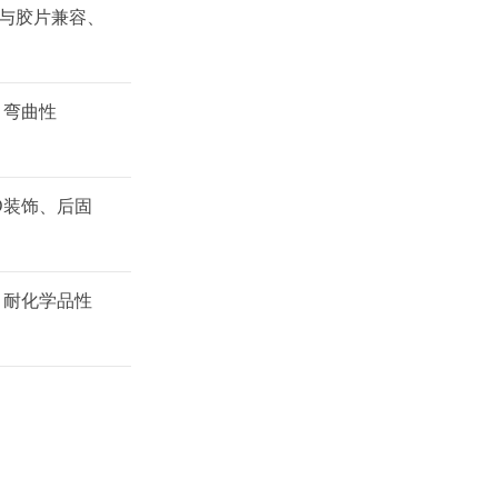
与胶片兼容、
、弯曲性
D装饰、后固
、耐化学品性