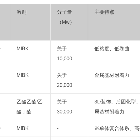
溶剤
分子量
主要特点
（Mw）
0
MIBK
关于
低粘度、低卷曲
10,000
MIBK
关于
金属基材附着力
20,000
乙酸乙酯/乙
关于
3D装饰、后固化型
酸丁酯
30,000
属基材附着力
0
MIBK
-
※单体复合体系、高