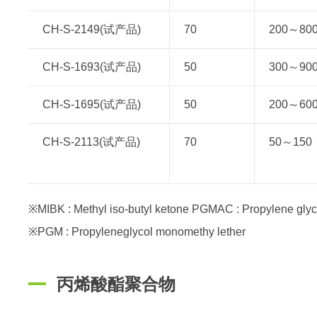
CH-S-2149(试产品)
70
200～80
CH-S-1693(试产品)
50
300～90
CH-S-1695(试产品)
50
200～60
CH-S-2113(试产品)
70
50～150
※MIBK : Methyl iso-butyl ketone PGMAC : Propylene glyc
※PGM : Propyleneglycol monomethy lether
丙烯酸酯聚合物