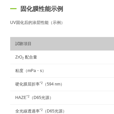
固化膜性能示例
UV固化后的涂层性能（示例）
試験項目
ZrO
配合量
2
粘度（mPa・s）
*2
硬化膜屈折率
（594 nm）
*2
HAZE
（D65光源）
*2
全光線透過率
（D65光源）