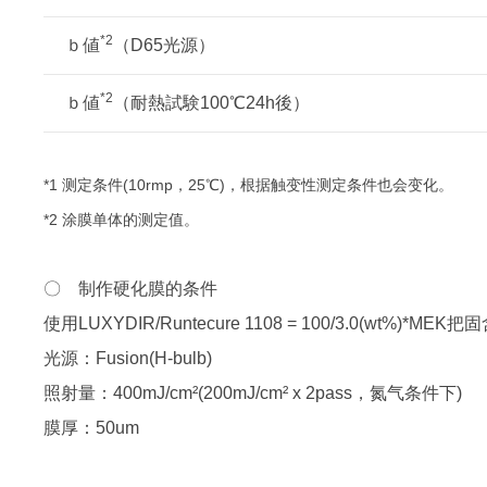
*2
ｂ値
（D65光源）
*2
ｂ値
（耐熱試験100℃24h後）
*1 测定条件(10rmp，25℃)，根据触变性测定条件也会变化。
*2 涂膜单体的测定值。
〇 制作硬化膜的条件
使用LUXYDIR/Runtecure 1108 = 100/3.0(wt%)*ME
光源：Fusion(H-bulb)
照射量：400mJ/cm²(200mJ/cm² x 2pass，氮气条件下)
膜厚：50um