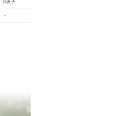
非离子
－