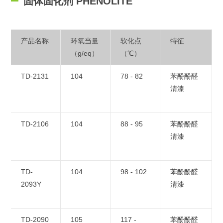
固体固化剂 PHENOLITE
产品名称
环氧当量
软化点
特征
（g/eq）
（℃）
TD-2131
104
78 - 82
苯酚酚醛
清漆
TD-2106
104
88 - 95
苯酚酚醛
清漆
TD-
104
98 - 102
苯酚酚醛
2093Y
清漆
TD-2090
105
117 -
苯酚酚醛