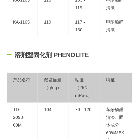
KA-1163
118
105 -
甲酚酚醛
115
清漆
KA-1165
119
117 -
甲酚酚醛
130
清漆
溶剂型固化剂 PHENOLITE
产品名称
羟基当量
粘度
特征
（g/eq）
（25℃,
mPa·s）
TD-
104
70 - 120
苯酚酚醛
2093-
清漆、固
60M
体成分
60%MEK