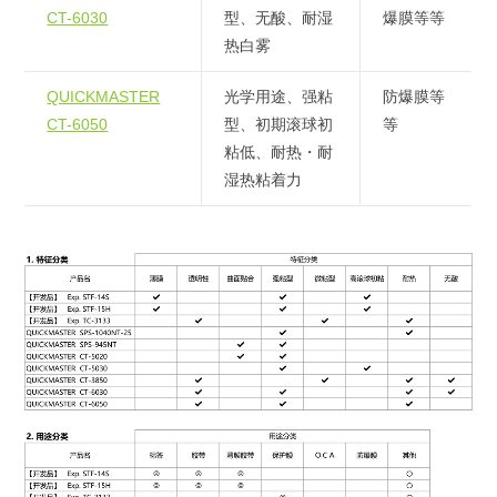
CT-6030
型、无酸、耐湿
爆膜等等
热白雾
QUICKMASTER
光学用途、强粘
防爆膜等
CT-6050
型、初期滚球初
等
粘低、耐热・耐
湿热粘着力