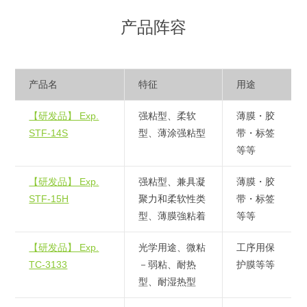
产品阵容
产品名
特征
用途
【研发品】 Exp.
强粘型、柔软
薄膜・胶
STF-14S
型、薄涂强粘型
带・标签
等等
【研发品】 Exp.
强粘型、兼具凝
薄膜・胶
STF-15H
聚力和柔软性类
带・标签
型、薄膜強粘着
等等
【研发品】 Exp.
光学用途、微粘
工序用保
TC-3133
－弱粘、耐热
护膜等等
型、耐湿热型