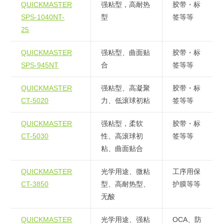
QUICKMASTER
强粘型，高耐热
胶带・标
SPS-1040NT-
型
签等等
25
QUICKMASTER
强粘型、曲面贴
胶带・标
SPS-945NT
合
签等等
QUICKMASTER
强粘型、高凝聚
胶带・标
CT-5020
力、低滚球初粘
签等等
QUICKMASTER
强粘型，柔软
胶带・标
CT-5030
性、高滚球初
签等等
粘、曲面贴合
QUICKMASTER
光学用途、微粘
工序用保
CT-3850
型、高耐热型、
护膜等等
无酸
QUICKMASTER
光学用途、强粘
OCA、防